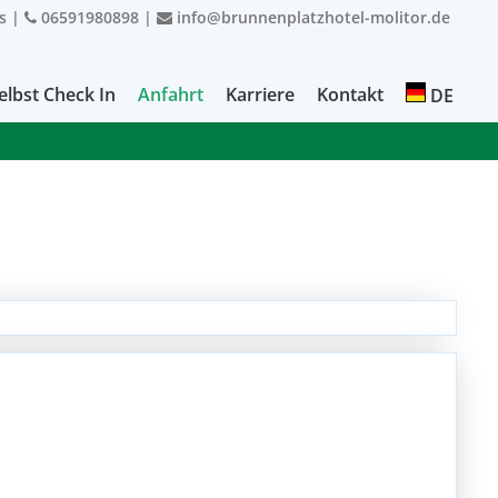
s
|
06591980898
|
info@brunnenplatzhotel-molitor.de
elbst Check In
Anfahrt
Karriere
Kontakt
DE