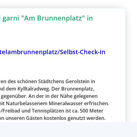
 garni "Am Brunnenplatz" in
telambrunnenplatz/Selbst-Check-In
zen des schönen Städtchens Gerolstein in
d dem Kylltalradweg. Der Brunnenplatz,
 gegenüber. An der in der Nähe gelegenen
mit Naturbelassenem Mineralwasser erfrischen.
/Freibad und Tennisplätzen ist ca. 500 Meter
on unseren Gästen kostenlos genutzt werden.
zum Hotel sind es nur wenige Minuten zu Fuß.
 für einen Stadtbummel oder für ausgedehnte