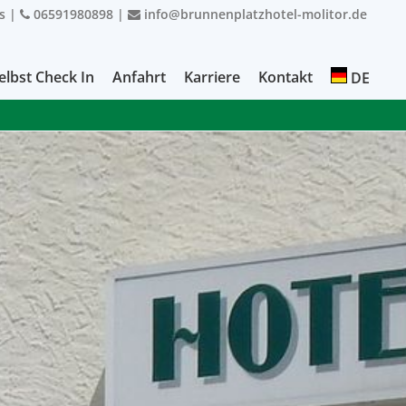
s
|
06591980898
|
info@brunnenplatzhotel-molitor.de
elbst Check In
Anfahrt
Karriere
Kontakt
DE