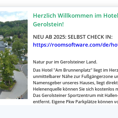
Herzlich Willkommen im Hotel
Gerolstein!
NEU AB 2025: SELBST CHECK
IN:
https://roomsoftware.com/de/ho
Natur pur im Gerolsteiner Land.
Das Hotel "Am Brunnenplatz" liegt im Her
unmittelbarer Nähe zur Fußgängerzone un
Namensgeber unseres Hauses, liegt direkt
Helenenquelle können Sie sich kostenlos 
Das Gerolsteiner Sportzentrum mit Hallen-
entfernt. Eigene Pkw Parkplätze können v
Ideal für Bahnreisende: vom Bahnhof bis 
Unser Haus ist ein idealer Ausgangspunkt